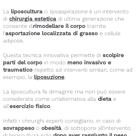
La
liposcultura
o
lipoaspirazione
è un intervento
di
chirurgia estetica
di ultima generazione che
consente di
rimodellare il corpo
tramite
l’
asportazione localizzata di grasso
e cellule
adipose.
Questa tecnica innovativa permette di
scolpire
parti del corpo
in modo
meno invasivo e
traumatico
rispetto ad interventi similari, come ad
esempio, la
liposuzione
.
La liposcultura fa dimagrire ma non può essere
considerata come un’alternativa alla
dieta
e
all’
esercizio fisico
.
Infatti i chirurghi esperti consigliano, in caso di
sovrappeso
o
obesità
, di sottoporsi all’intervento
di liposcultura solo
dopo aver raggiunto il peso