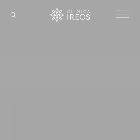
Chirurgi
Plastica
Estetica
corpo
Estetica