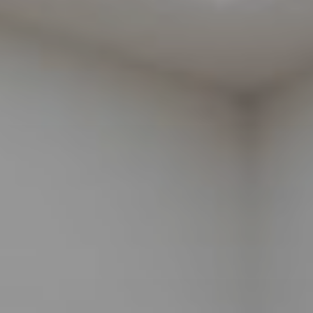
addomina
Ginecolog
Generale
Controlli
Gravidanz
Chirurgia
Ginecolog