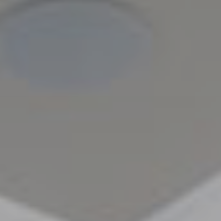
Milano
Chirurgia
Plastica
Roma
Chirurgia
Plastica
Bologna