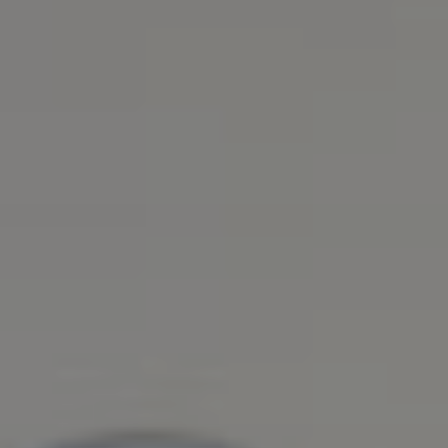
dopo
La
clinica
Blog
Contatti
Chirurgia
Plastica