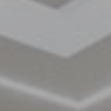
Chirurgia
Plastica
Verona
Chirurgia
Intima
Chirurgia
Parete