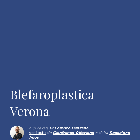
Blefaroplastica
Verona
a cura del
Dr.
Lorenzo Genzano
verificato
da
Gianfranco Ottaviano
e dalla
Redazione
Ireos