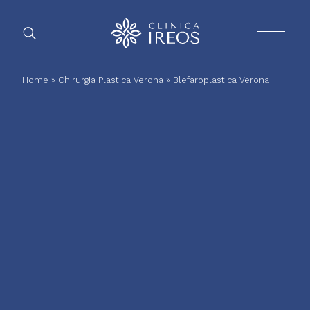
Chirurgia
Home
»
Chirurgia Plastica Verona
»
Blefaroplastica Verona
Plastica
Estetica
corpo
Estetica