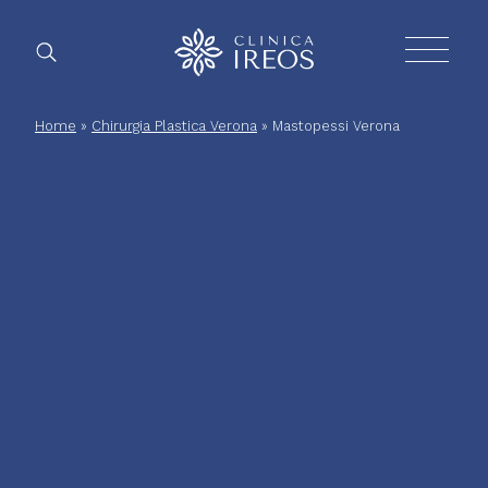
Chirurgia
Home
»
Chirurgia Plastica Verona
»
Mastopessi Verona
Plastica
Estetica
corpo
Estetica