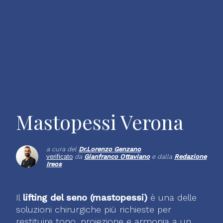
Mastopessi Verona
a cura del
Dr.
Lorenzo Genzano
verificato
da
Gianfranco Ottaviano
e dalla
Redazione
Ireos
Il
lifting del seno (mastopessi)
è una delle
soluzioni chirurgiche più richieste per
restituire tono, proiezione e armonia a un