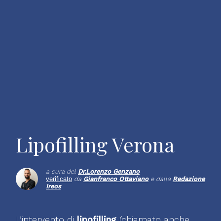
Lipofilling Verona
a cura del
Dr.
Lorenzo Genzano
verificato
da
Gianfranco Ottaviano
e dalla
Redazione
Ireos
L’intervento di
lipofilling
(chiamato anche