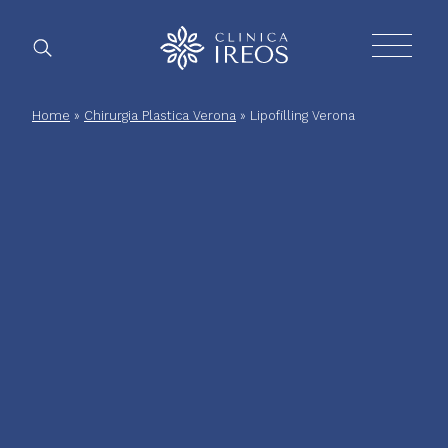
Chirurgia
Home
»
Chirurgia Plastica Verona
»
Lipofilling Verona
Plastica
Estetica
corpo
Estetica