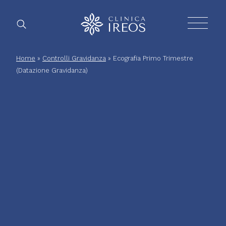
Chirurg
Home
»
Controlli Gravidanza
»
Ecografia Primo Trimestre
(Datazione Gravidanza)
Plastica
Estetica
corpo
Estetica