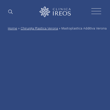
Chirurgia
Home
»
Chirurgia Plastica Verona
»
Mastoplastica Additiva Verona
Plastica
Estetica
corpo
Estetica