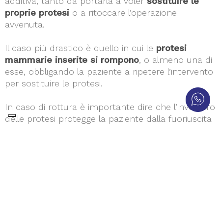
additiva, tanto da portarla a voler
sostituire le
proprie protesi
o a ritoccare l’operazione
avvenuta.
Il caso più drastico è quello in cui le
protesi
mammarie inserite si rompono
, o almeno una di
esse, obbligando la paziente a ripetere l’intervento
per sostituire le protesi.
In caso di rottura è importante dire che l’involucro
delle protesi protegge la paziente dalla fuoriuscita
del gel o della soluzione salina che compone le
protesi stesse, per cui
non ci sono rischi per la
salute
.
Gli
impianti mammari invecchiano
, così come il
resto del corpo su cui sono inseriti, e questo è il
principali motivo per cui si può verificare una
rottura delle protesi stesse.