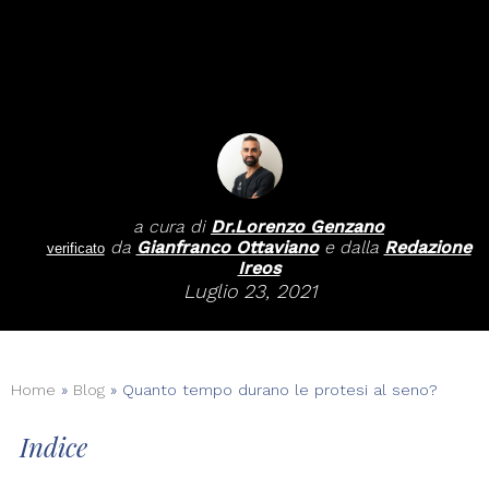
a cura di
Dr.
Lorenzo Genzano
da
Gianfranco Ottaviano
e dalla
Redazione
verificato
Ireos
Luglio 23, 2021
Home
»
Blog
»
Quanto tempo durano le protesi al seno?
Indice