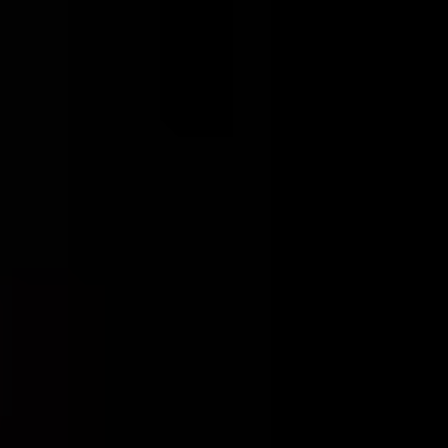
Proctolog
Ecografia
a Firenze