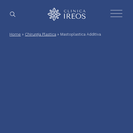
Chirurgia
Home
»
Chirurgia Plastica
»
Mastoplastica Additiva
Plastica
Estetica
corpo
Estetica