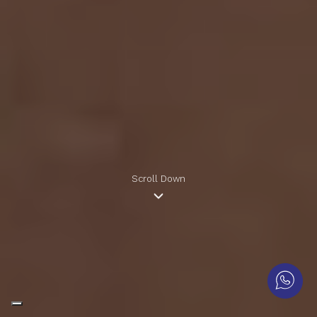
Scroll Down