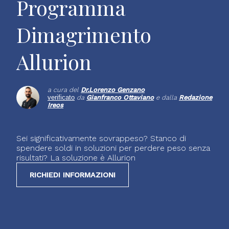
Programma
Dimagrimento
Allurion
a cura del
Dr.
Lorenzo Genzano
verificato
da
Gianfranco Ottaviano
e dalla
Redazione
Ireos
Sei significativamente sovrappeso? Stanco di
spendere soldi in soluzioni per perdere peso senza
risultati? La soluzione è Allurion
RICHIEDI INFORMAZIONI