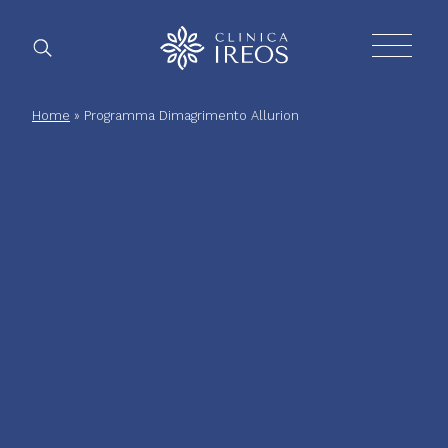
Chirurgia
Home
»
Programma Dimagrimento Allurion
Plastica
Estetica
corpo
Estetica