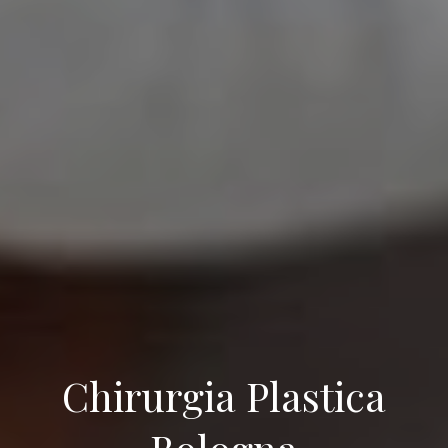
Chirurgia Plastica