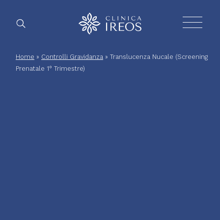
Chirurg
Home
»
Controlli Gravidanza
»
Translucenza Nucale (Screening
Prenatale 1° Trimestre)
Plastica
Estetica
corpo
Estetica