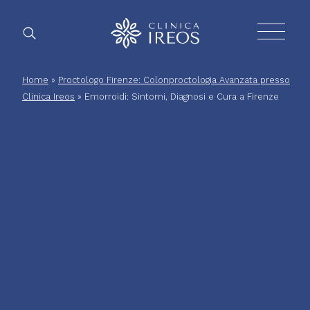
Chirurg
Home
»
Proctologo Firenze: Colonproctologia Avanzata presso
Clinica Ireos
»
Emorroidi: Sintomi, Diagnosi e Cura a Firenze
Plastica
Estetica
corpo
Estetica