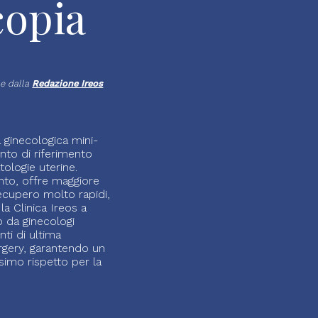
ica
copia
na
rurgia
e dalla
Redazione Ireos
ma
 ginecologica mini-
unto di riferimento
ologie uterine.
rurgia
ento, offre maggiore
recupero molto rapidi,
la Clinica Ireos a
te
o da ginecologi
ti di ultima
rgery, garantendo un
minale
simo rispetto per la