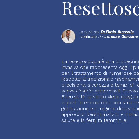
Plast
Resettos
Vero
a cura del
Dr.
Fabio Buzzella
Chi
verificato
da
Lorenzo Genzano
Inti
La resettoscopia è una procedura
invasiva che rappresenta oggi il p
per il trattamento di numerose pat
Chi
Rispetto al tradizionale raschiam
precisione, sicurezza e tempi di 
senza cicatrici addominali. Presso 
Pare
Firenze, l’intervento viene eseguit
esperti in endoscopia con strumen
generazione e in regime di day-su
addo
approccio personalizzato e il mas
salute e la fertilità femminile.