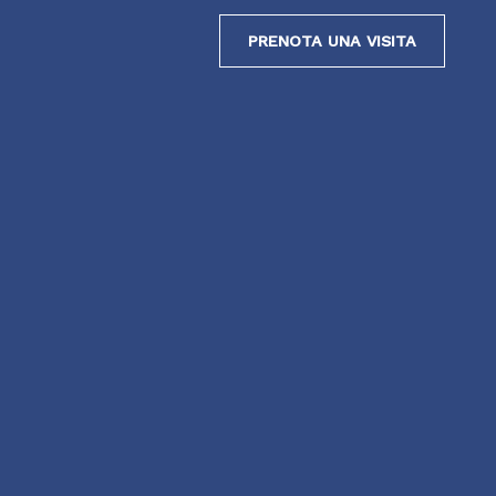
Gin
PRENOTA UNA VISITA
Gene
Cont
Grav
Chi
Gine
Pro