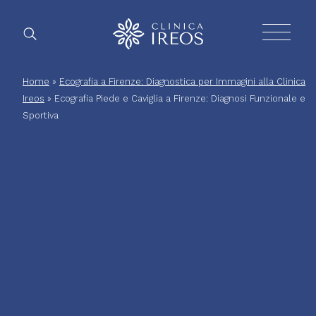
Chirurgia
Home
»
Ecografia a Firenze: Diagnostica per Immagini alla Clinica
Ireos
»
Ecografia Piede e Caviglia a Firenze: Diagnosi Funzionale e
Sportiva
Plastica
Estetica
corpo
Estetica