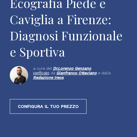
Ecografia Piede e
Caviglia a Firenze:
Diagnosi Funzionale
e Sportiva
a cura del
Dr.
Lorenzo Genzano
verificato
da
Gianfranco Ottaviano
e dalla
Redazione Ireos
CONFIGURA IL TUO PREZZO