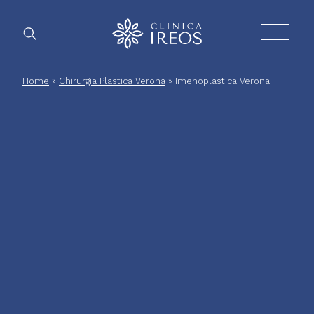
Chirurgia
Home
»
Chirurgia Plastica Verona
»
Imenoplastica Verona
Plastica
Estetica
corpo
Estetica