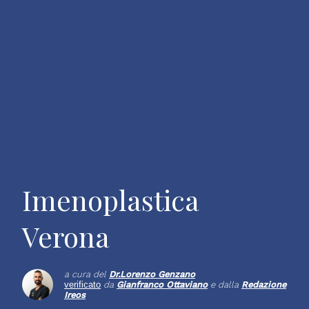
Imenoplastica
Verona
a cura del
Dr.
Lorenzo Genzano
verificato
da
Gianfranco Ottaviano
e dalla
Redazione
Ireos