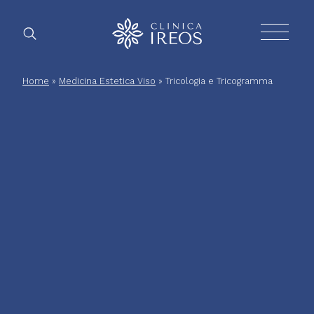
Chirurgia
Home
»
Medicina Estetica Viso
»
Tricologia e Tricogramma
Plastica
Estetica
corpo
Estetica