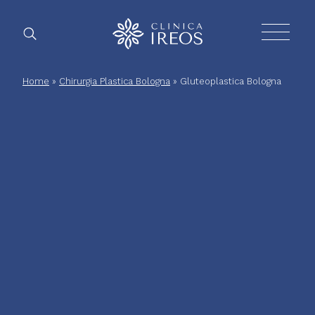
Chirurgia
Home
»
Chirurgia Plastica Bologna
»
Gluteoplastica Bologna
Plastica
Estetica
corpo
Estetica