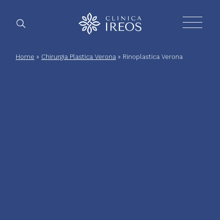
Chirurgia
Home
»
Chirurgia Plastica Verona
»
Rinoplastica Verona
Plastica
Estetica
corpo
Estetica