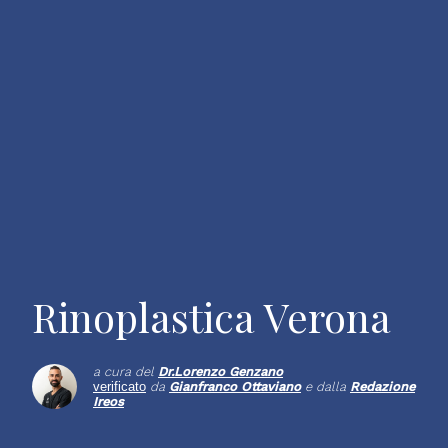
Rinoplastica Verona
a cura del
Dr.
Lorenzo Genzano
verificato
da
Gianfranco Ottaviano
e dalla
Redazione
Ireos