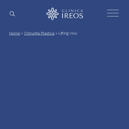
Chirurgia
Home
»
Chirurgia Plastica
»
Lifting Viso
Plastica
Estetica
corpo
Estetica