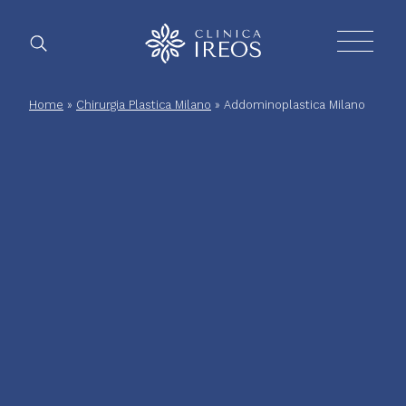
Chirurgia
Home
»
Chirurgia Plastica Milano
»
Addominoplastica Milano
Plastica
Estetica
corpo
Estetica