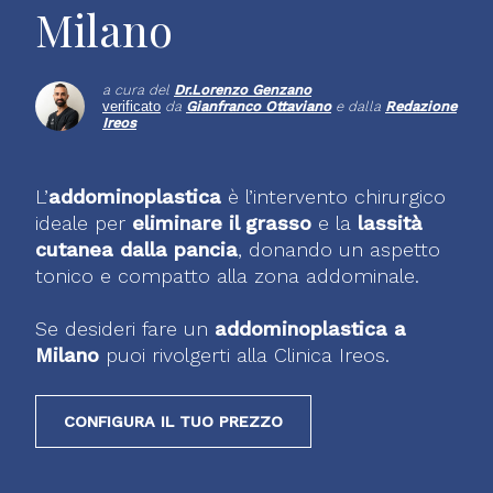
Milano
a cura del
Dr.
Lorenzo Genzano
verificato
da
Gianfranco Ottaviano
e dalla
Redazione
Ireos
L’
addominoplastica
è l’intervento chirurgico
ideale per
eliminare il grasso
e la
lassità
cutanea dalla pancia
, donando un aspetto
tonico e compatto alla zona addominale.
Se desideri fare un
addominoplastica a
Milano
puoi rivolgerti alla Clinica Ireos.
CONFIGURA IL TUO PREZZO