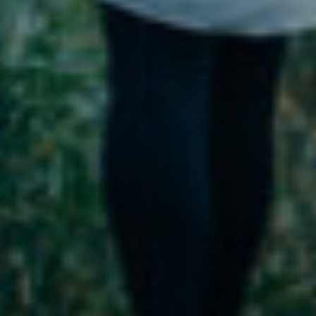
Milano
Chirurgia
Plastica
Roma
Chirurgia
Plastica
Bologna