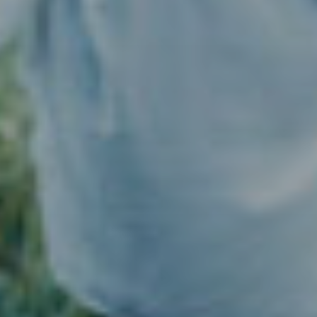
dopo
La
clinica
Blog
Contatti
Chirurgia
Plastica