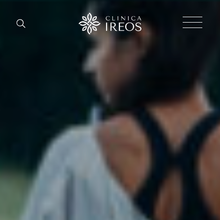
Chirurgia
Plastica
Estetica
corpo
Estetica