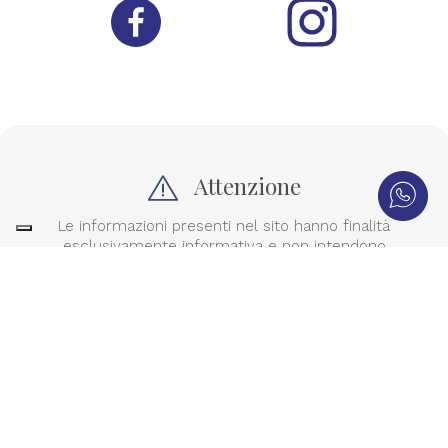
Attenzione
Le informazioni presenti nel sito hanno finalità
esclusivamente informativa e non intendono
sostituire la consulenza medica specialistica.
Contenuti redatti nel rispetto
dell’Art. 56 del Codice
Deontologico e della Circolare Ministeriale
18/12/2024.
Le informazioni contenute in questo sito sono state
scritte da medici e chirurghi specializzati a solo
scopo informativo, in nessun caso possono
costituire la formulazione di una diagnosi o la