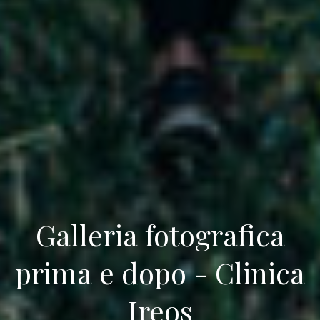
Chirurgia
Plastica
Verona
Chirurgia
Intima
Chirurgia
Galleria fotografica
prima e dopo - Clinica
Parete
Ireos