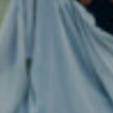
Viso
Lasertera
Program
Dimagrim
Allurion
Prima
e