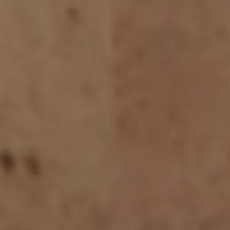
inale
ologia
ale
olli
danza
rgia
ologica