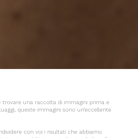
ete trovare una raccolta di immagini prima e
atuaggi, queste immagini sono un’eccellente
ividere con voi i risultati che abbiamo