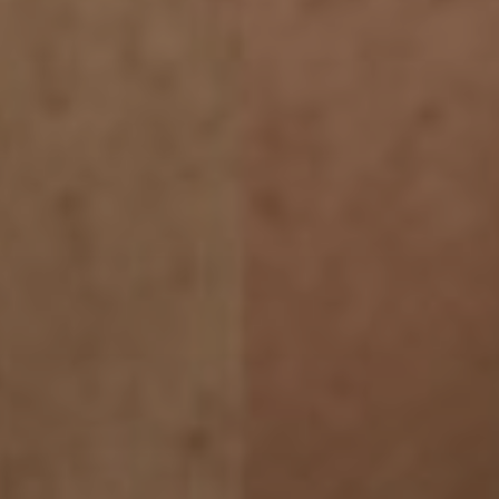
ologia
afia
enze