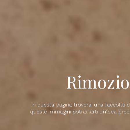
Milan
Chiru
Plasti
Roma
Chiru
Rimozio
Plasti
In questa pagina troverai una raccolta di 
Bolog
queste immagini potrai farti un'idea precisa