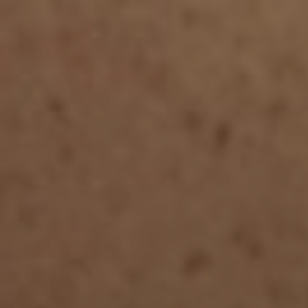
Proct
Ecogr
a Fir