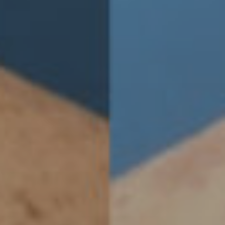
a
tti
rgia
ca