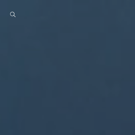
Chiru
Plasti
Estet
corpo
Estet