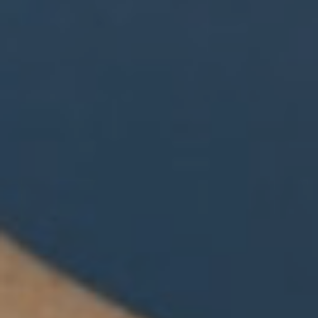
Viso
Laser
Prog
Dima
Allur
Prim
e