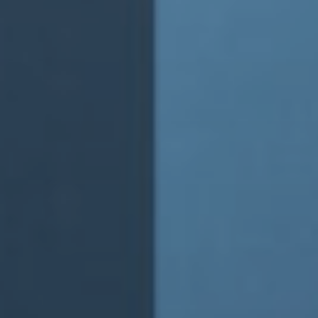
terapia
ramma
grimento
ion
a