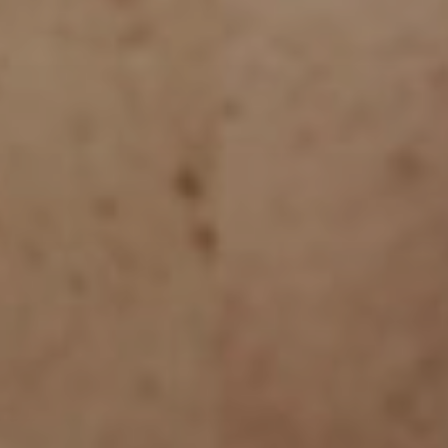
rgia
ca
a
rgia
a
rgia
e