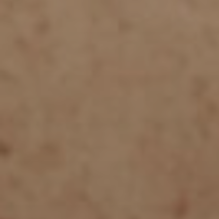
Chiru
Plasti
Veron
Chiru
Intim
Chiru
Paret