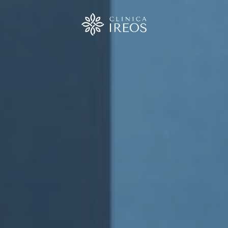
rgia
ca
ica
ica