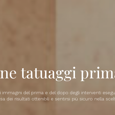
o
rgia
ca
rgia
ne tatuaggi prim
ca
immagini del prima e del dopo degli interventi eseguiti
na
 dei risultati ottenibili e sentirsi più sicuro nella sce