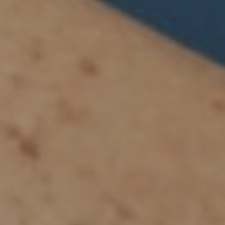
dopo
La
clinic
Blog
Conta
Chiru
Plasti