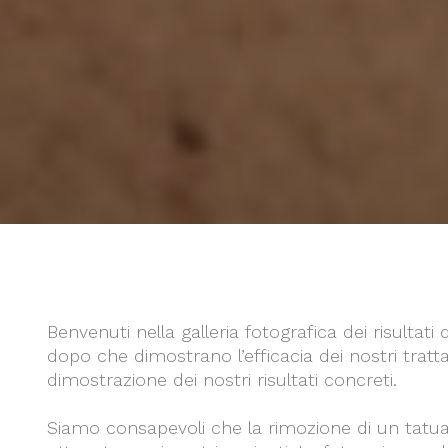
Benvenuti nella galleria fotografica dei risultat
dopo che dimostrano l’efficacia dei nostri trat
dimostrazione dei nostri risultati concreti.
Siamo consapevoli che la rimozione di un tatua