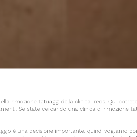
i della rimozione tatuaggi della clinica Ireos. Qui potr
tamenti. Se state cercando una clinica di rimozione t
ggio è una decisione importante, quindi vogliamo cond