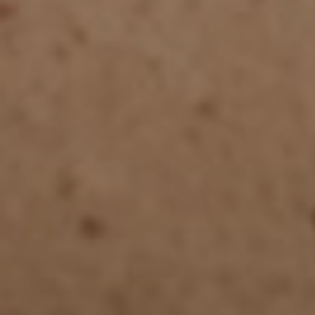
addom
Ginec
Gener
Contr
Gravi
Chiru
Ginec