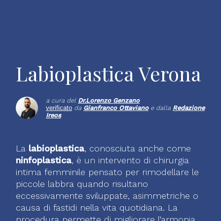
Labioplastica Verona
a cura del
Dr.
Lorenzo Genzano
verificato
da
Gianfranco Ottaviano
e dalla
Redazione
Ireos
La
labioplastica
, conosciuta anche come
ninfoplastica
, è un intervento di chirurgia
intima femminile pensato per rimodellare le
piccole labbra quando risultano
eccessivamente sviluppate, asimmetriche o
causa di fastidi nella vita quotidiana. La
procedura permette di migliorare l’armonia