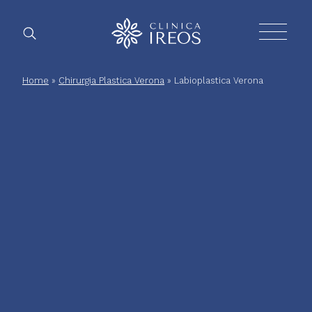
Chirurgia
Home
»
Chirurgia Plastica Verona
»
Labioplastica Verona
Plastica
Estetica
corpo
Estetica