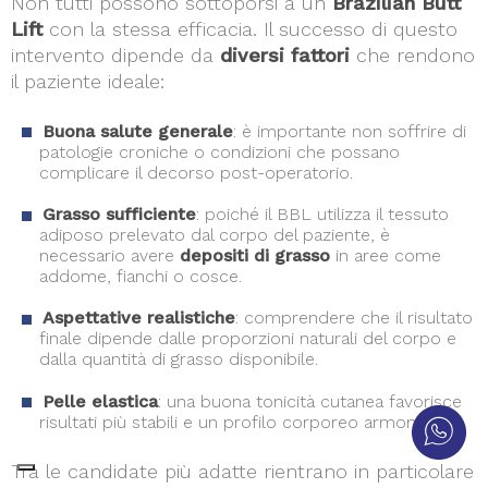
Non tutti possono sottoporsi a un
Brazilian Butt
Lift
con la stessa efficacia. Il successo di questo
intervento dipende da
diversi fattori
che rendono
il paziente ideale:
Buona salute generale
: è importante non soffrire di
patologie croniche o condizioni che possano
complicare il decorso post-operatorio.
Grasso sufficiente
: poiché il BBL utilizza il tessuto
adiposo prelevato dal corpo del paziente, è
necessario avere
depositi di grasso
in aree come
addome, fianchi o cosce.
Aspettative realistiche
: comprendere che il risultato
finale dipende dalle proporzioni naturali del corpo e
dalla quantità di grasso disponibile.
Pelle elastica
: una buona tonicità cutanea favorisce
risultati più stabili e un profilo corporeo armonioso.
Tra le candidate più adatte rientrano in particolare