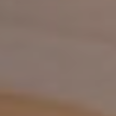
addomina
Ginecolog
Generale
Controlli
Gravidan
Chirurgi
Ginecolog