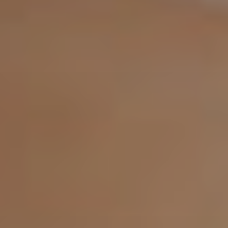
Proctolog
Ecografia
a Firenze