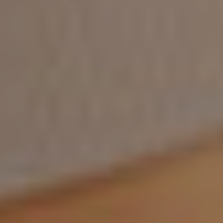
dopo
La
clinica
Blog
Contatti
Chirurgi
Plastica