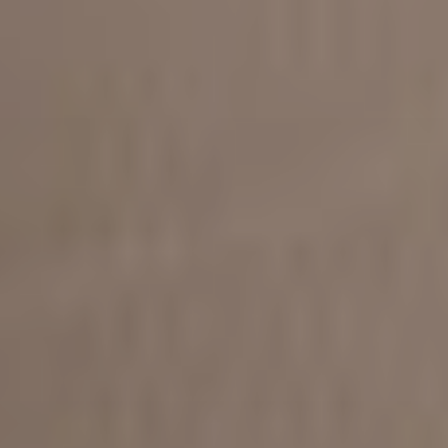
Viso
Lasertera
Program
Dimagri
Allurion
Prima
e