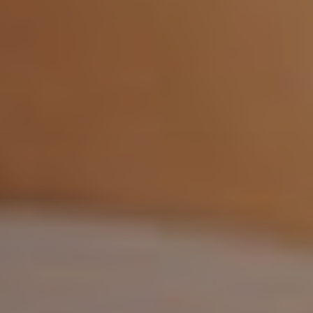
Chirurgi
Plastica
Verona
Chirurgi
Intima
Chirurgi
Parete