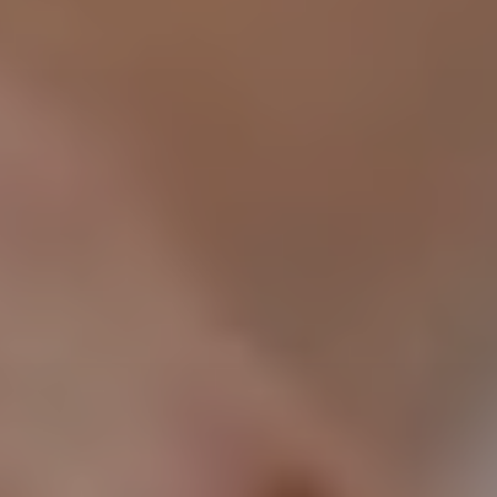
Chirurgi
Plastica
Verona
Chirurgi
Intima
Chirurgi
Parete