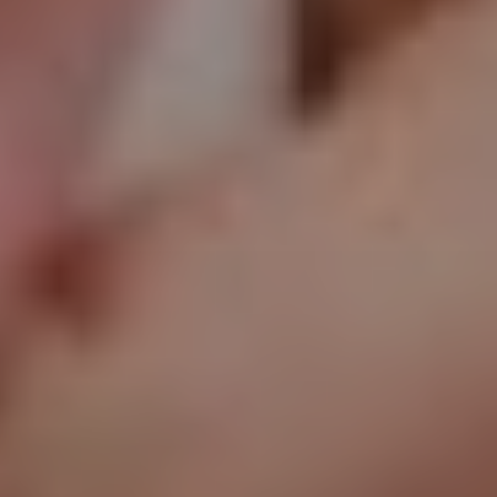
Proctolog
Ecografia
a Firenze