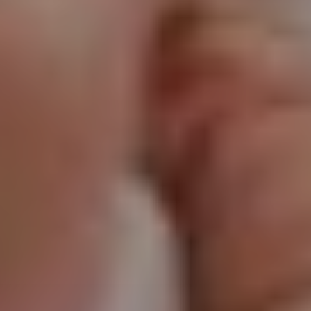
addomina
Ginecolog
Generale
Controlli
Gravidan
Chirurgi
Ginecolog