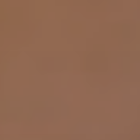
dopo
La
clinica
Blog
Contatti
Chirurgi
Plastica