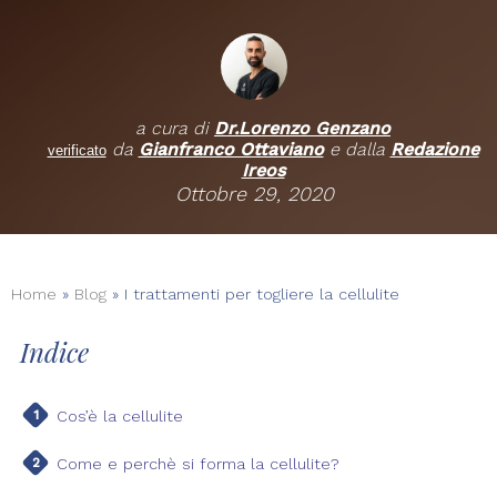
a cura di
Dr.
Lorenzo Genzano
da
Gianfranco Ottaviano
e dalla
Redazione
verificato
Ireos
Ottobre 29, 2020
Home
»
Blog
»
I trattamenti per togliere la cellulite
Indice
Cos’è la cellulite
Come e perchè si forma la cellulite?