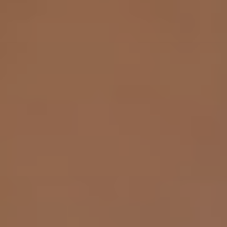
Viso
Lasertera
Program
Dimagri
Allurion
Prima
e