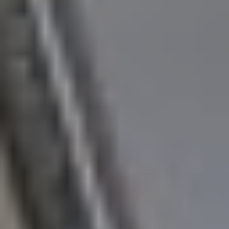
Proctolog
Ecografia
a Firenze