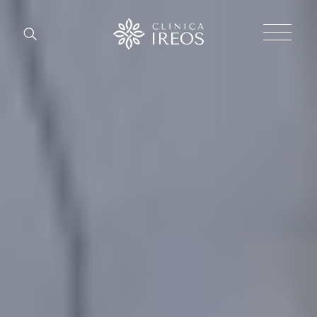
Chirurgi
Plastica
Estetica
corpo
Estetica