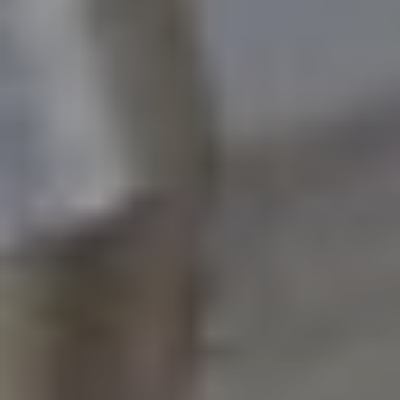
Chirurgi
Plastica
Verona
Chirurgi
Intima
Chirurgi
Parete