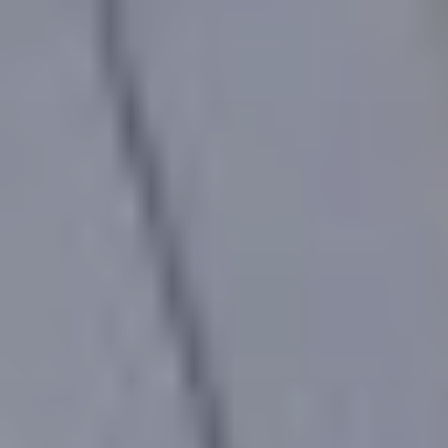
Viso
Lasertera
Program
Dimagri
Allurion
Prima
e