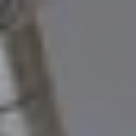
Milano
Chirurgi
Plastica
Roma
Chirurgi
Plastica
Bologna