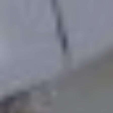
dopo
La
clinica
Blog
Contatti
Chirurgi
Plastica