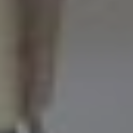
addomina
Ginecolog
Generale
Controlli
Gravidan
Chirurgi
Ginecolog