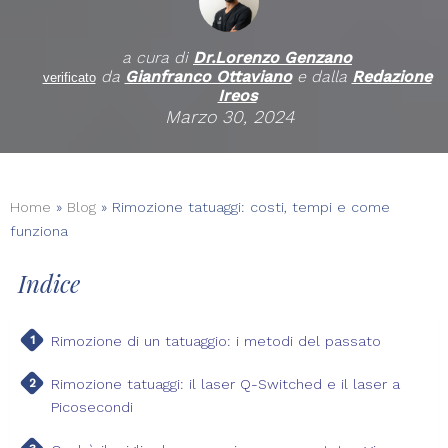
a cura di
Dr.
Lorenzo Genzano
da
Gianfranco Ottaviano
e dalla
Redazione
verificato
Ireos
Marzo 30, 2024
Home
»
Blog
»
Rimozione tatuaggi: costi, tempi e come
funziona
Indice
Rimozione di un tatuaggio: i metodi del passato
Rimozione tatuaggi: il laser Q-Switched e il laser a
Picosecondi