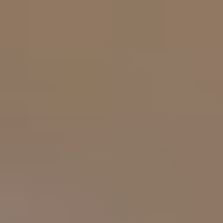
addomina
Ginecolog
Generale
Controlli
Gravidan
Chirurgi
Ginecolog