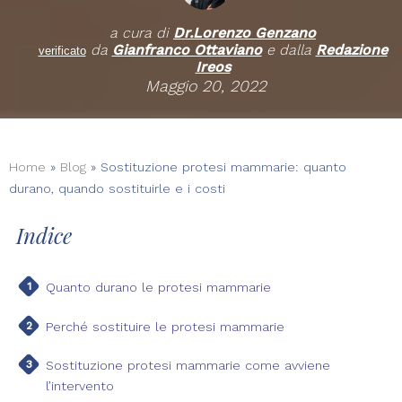
a cura di
Dr.
Lorenzo Genzano
da
Gianfranco Ottaviano
e dalla
Redazione
verificato
Ireos
Maggio 20, 2022
Home
»
Blog
»
Sostituzione protesi mammarie: quanto
durano, quando sostituirle e i costi
Indice
Quanto durano le protesi mammarie
Perché sostituire le protesi mammarie
Sostituzione protesi mammarie come avviene
l’intervento