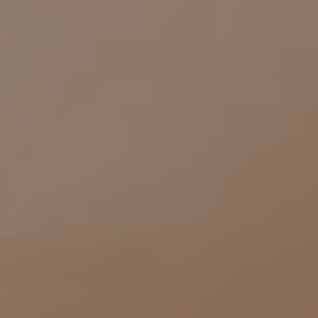
Proctolog
Ecografia
a Firenze