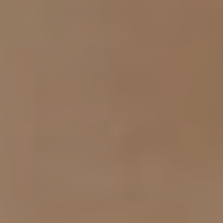
Chirurgi
Plastica
Verona
Chirurgi
Intima
Chirurgi
Parete