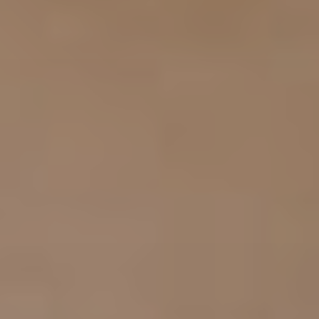
addomina
Ginecolog
Generale
Controlli
Gravidan
Chirurgi
Ginecolog