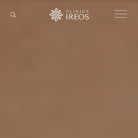
Chirurgi
Plastica
Estetica
corpo
Estetica