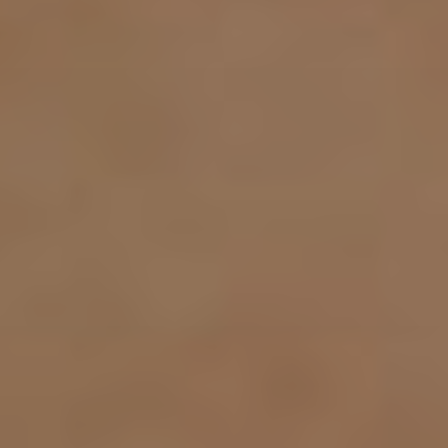
Viso
Lasertera
Program
Dimagri
Allurion
Prima
e