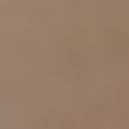
Proctolog
Ecografia
a Firenze