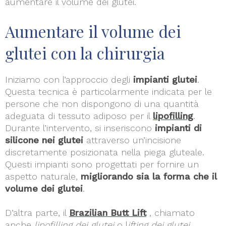
aumentare il volume dei glutei.
Aumentare il volume dei
glutei con la chirurgia
Iniziamo con l’approccio degli
impianti glutei
.
Questa tecnica è particolarmente indicata per le
persone che non dispongono di una quantità
adeguata di tessuto adiposo per il
lipofilling
.
Durante l’intervento, si inseriscono
impianti di
silicone nei glutei
attraverso un’incisione
discretamente posizionata nella piega gluteale.
Questi impianti sono progettati per fornire un
aspetto naturale,
migliorando sia la forma che il
volume dei glutei
.
D’altra parte, il
Brazilian Butt Lift
, chiamato
anche
lipofilling dei glutei
o l
ifting dei glutei,