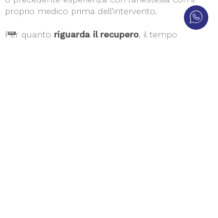
proprio medico prima dell’intervento.
Per quanto
riguarda il recupero
, il tempo
necessario varia a seconda del tipo di procedura
eseguita. In generale, si può prevedere un periodo
di riposo e limitazione dell’attività fisica per alcune
settimane. Durante questo periodo, è cruciale
seguire le istruzioni del chirurgo per garantire una
guarigione ottimale e ridurre il rischio di
complicazioni.
Il periodo di convalescenza può includere
limitazioni come evitare sedute prolungate o
attività fisica intensa. Inoltre, potrebbero essere
necessari
indumenti di compressione o altri
dispositivi
per supportare la guarigione. È
importante avere aspettative realistiche e
comprendere che il risultato finale potrebbe non