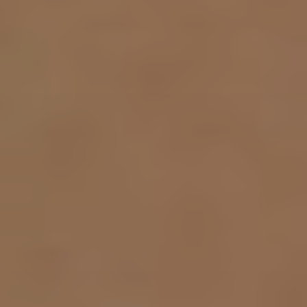
dopo
La
clinica
Blog
Contatti
Chirurgi
Plastica