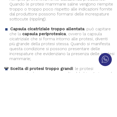
Quando le protesi mammarie saline vengono riempite
troppo o troppo poco rispetto alle indicazioni fornite
dal produttore possono formarsi delle increspature
sottocute (rippling).
Capsula cicatriziale troppo allentata
: può capitare
che la
capsula periprotesica
, ovvero la capsula
cicatriziale che si forma intorno alle protesi, diventi
più grande della protesi stessa. Quando si manifesta
questa condizione si possono presentare delle
increspature che evidenziano la presenza delle protesi
mammarie;
Scelta di protesi troppo grandi
: le protesi
mammarie devono essere scelte dal chirurgo in modo
da essere idonee per la corporatura della paziente. Se
vengono inserite protesi troppo grandi, i tessuti
mammari potrebbero non riuscire a coprire per intero
e si potrebbe quindi manifestare l’effetto rippling.
Tecnica sottoghiandolare
: sebbene tutte le tecniche
di mastoplastica additiva possano avere come
conseguenza l’effetto ripping, quella sottoghiandola è