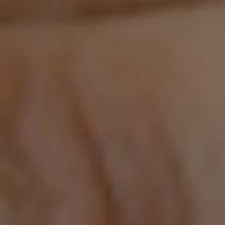
Chirurgi
Plastica
Verona
Chirurgi
Intima
Chirurgi
Parete