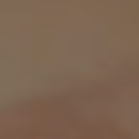
dopo
La
clinica
Blog
Contatti
Chirurgi
Plastica