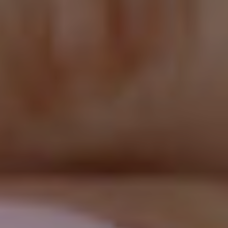
addomina
Ginecolog
Generale
Controlli
Gravidan
Chirurgi
Ginecolog