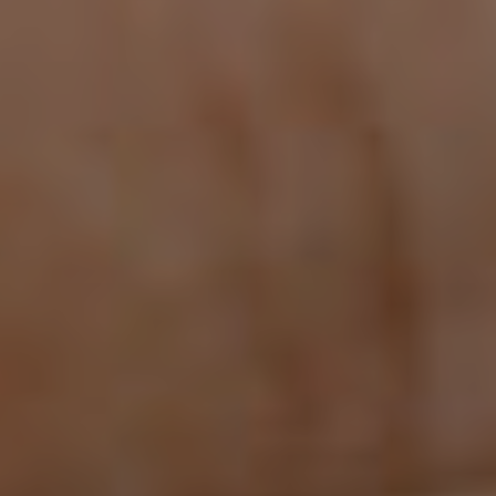
Milano
Chirurgi
Plastica
Roma
Chirurgi
Plastica
Bologna