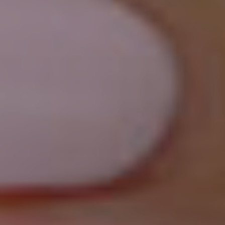
Proctolog
Ecografia
a Firenze