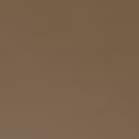
Viso
Lasertera
Program
Dimagri
Allurion
Prima
e