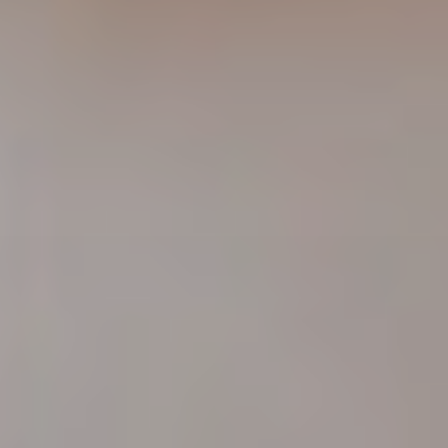
dopo
La
clinica
Blog
Contatti
Chirurgi
Plastica