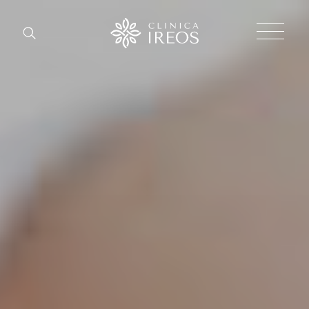
Chirurgi
Plastica
Estetica
corpo
Estetica