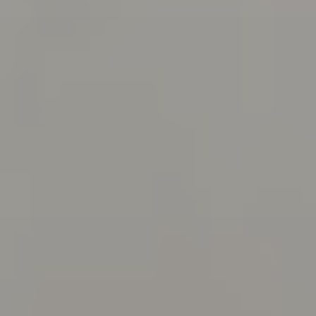
addomina
Ginecolog
Generale
Controlli
Gravidan
Chirurgi
Ginecolog