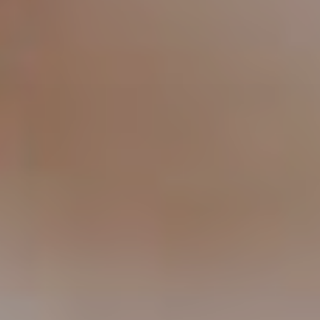
Viso
Lasertera
Program
Dimagri
Allurion
Prima
e