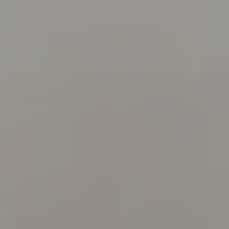
Proctolog
Ecografia
a Firenze