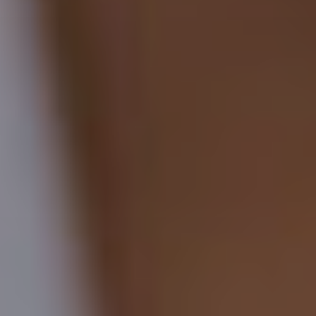
addomina
Ginecolog
Generale
Controlli
Gravidan
Chirurgi
Ginecolog