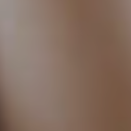
Viso
Lasertera
Program
Dimagri
Allurion
Prima
e