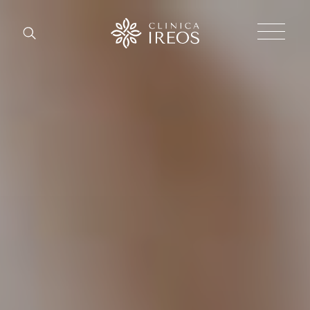
Chirurgi
Plastica
Estetica
corpo
Estetica