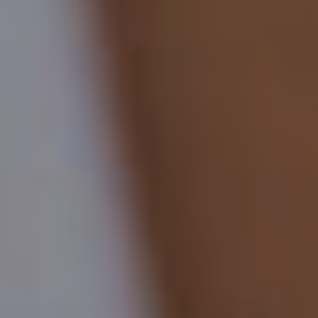
Proctolog
Ecografia
a Firenze