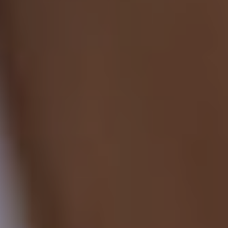
Chirurgi
Plastica
Verona
Chirurgi
Intima
Chirurgi
Parete