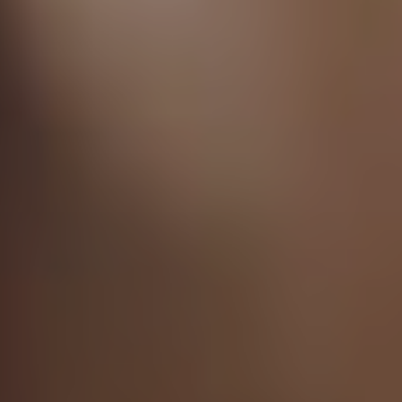
dopo
La
clinica
Blog
Contatti
Chirurgi
Plastica