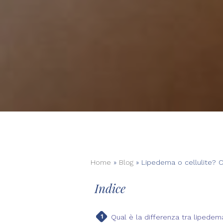
Home
»
Blog
»
Lipedema o cellulite? C
Indice
Qual è la differenza tra lipedema