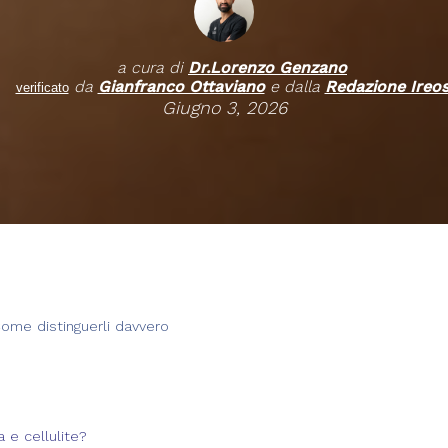
a cura di
Dr.
Lorenzo Genzano
da
Gianfranco Ottaviano
e dalla
Redazione Ireo
verificato
Giugno 3, 2026
ome distinguerli davvero
 e cellulite?