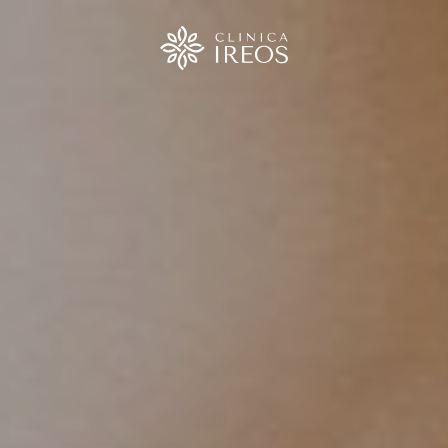
urgia
ica
ica
o
ica