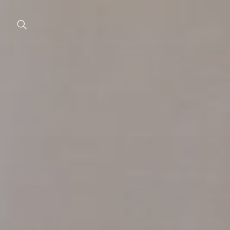
Chir
Plast
Estet
corp
Estet