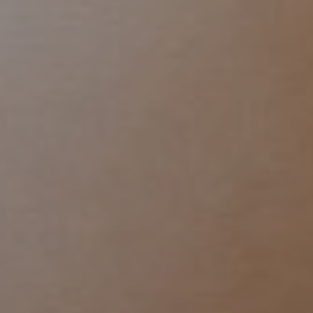
urgia
ica
na
urgia
ma
urgia
te