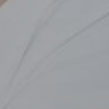
ca
tti
urgia
ica