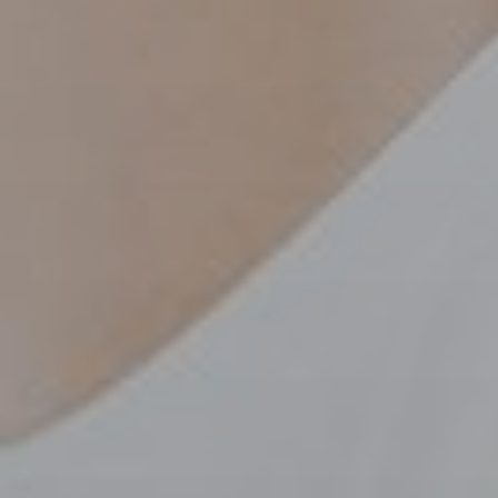
dopo
La
clini
Blog
Conta
Chir
Plast