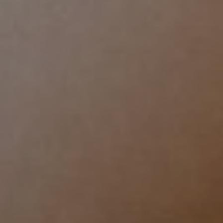
Proct
Ecog
a Fir