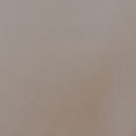
Viso
Lase
Pro
Dima
Allur
Prim
e