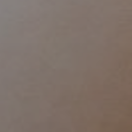
addo
Gine
Gene
Contr
Grav
Chir
Gine