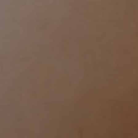
minale
cologia
rale
olli
idanza
urgia
cologica