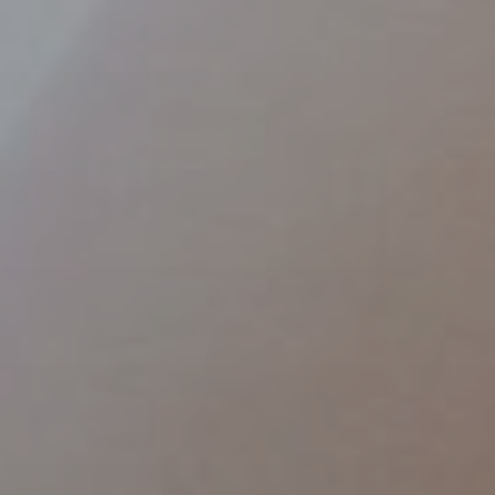
Chir
Plast
Vero
Chir
Inti
Chir
Pare