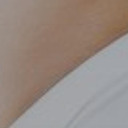
rterapia
gramma
grimento
ion
a