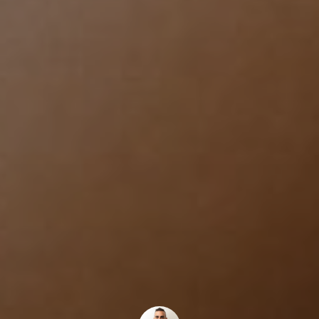
ologia
rafia
enze