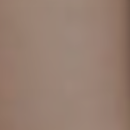
addomina
Ginecolog
Generale
Controlli
Gravidan
Chirurgi
Ginecolog