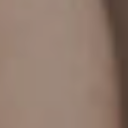
Milano
Chirurgi
Plastica
Roma
Chirurgi
Plastica
Bologna