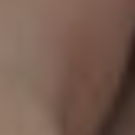
Viso
Lasertera
Program
Dimagri
Allurion
Prima
e