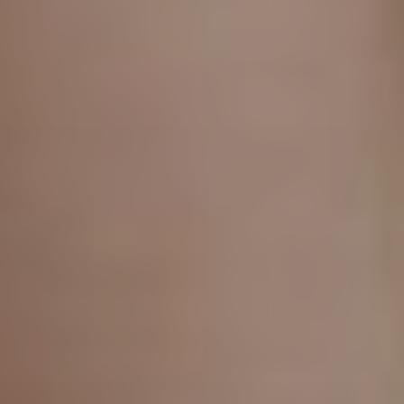
Proctolog
Ecografia
a Firenze