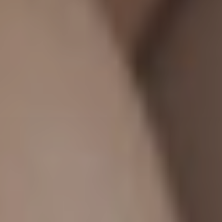
dopo
La
clinica
Blog
Contatti
Chirurgi
Plastica