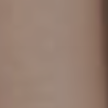
Chirurgi
Plastica
Verona
Chirurgi
Intima
Chirurgi
Parete