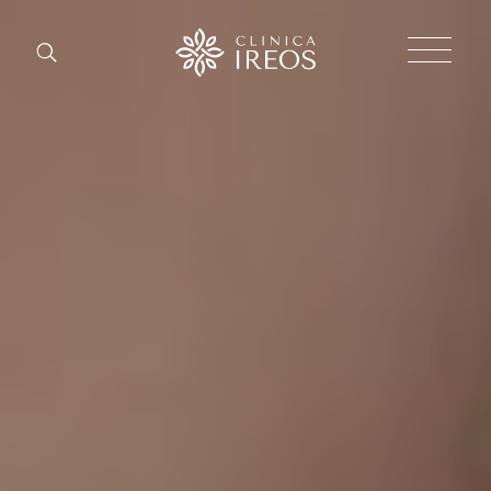
Chirurgi
Plastica
Estetica
corpo
Estetica