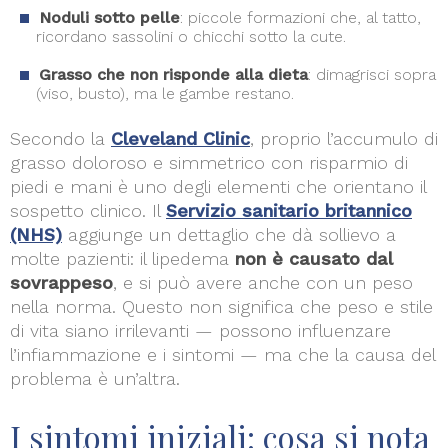
Noduli sotto pelle
: piccole formazioni che, al tatto,
ricordano sassolini o chicchi sotto la cute.
Grasso che non risponde alla dieta
: dimagrisci sopra
(viso, busto), ma le gambe restano.
Secondo la
Cleveland Clinic
, proprio l’accumulo di
grasso doloroso e simmetrico con risparmio di
piedi e mani è uno degli elementi che orientano il
sospetto clinico. Il
Servizio sanitario britannico
(NHS)
aggiunge un dettaglio che dà sollievo a
molte pazienti: il lipedema
non è causato dal
sovrappeso
, e si può avere anche con un peso
nella norma. Questo non significa che peso e stile
di vita siano irrilevanti — possono influenzare
l’infiammazione e i sintomi — ma che la causa del
problema è un’altra.
I sintomi iniziali: cosa si nota