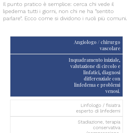
Il punto pratico è semplice: cerca chi vede il
lipedema tutti i giorni, non chi ne ha “sentito
parlare”. Ecco come si dividono i ruoli più comuni.
Angiologo / chirurgo
vascolare
Inquadramento iniziale,
valutazione di circolo e
linfatici, diagnosi
differenziale con
linfedema e problemi
venosi.
Linfologo / fisiatra
esperto di linfedemi
Stadiazione, terapia
conservativa