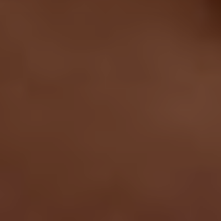
addomina
Ginecolog
Generale
Controlli
Gravidan
Chirurgi
Ginecolog