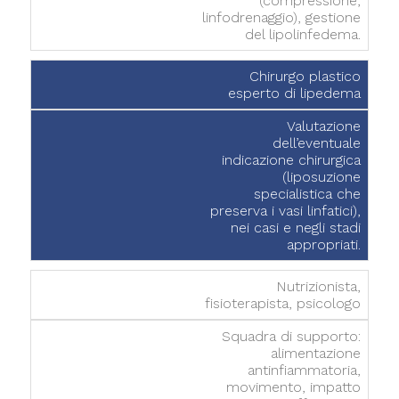
(compressione,
linfodrenaggio), gestione
del lipolinfedema.
Chirurgo plastico
esperto di lipedema
Valutazione
dell’eventuale
indicazione chirurgica
(liposuzione
specialistica che
preserva i vasi linfatici),
nei casi e negli stadi
appropriati.
Nutrizionista,
fisioterapista, psicologo
Squadra di supporto:
alimentazione
antinfiammatoria,
movimento, impatto