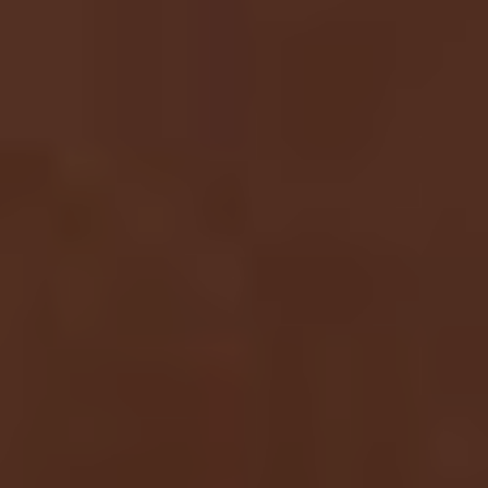
dopo
La
clinica
Blog
Contatti
Chirurgi
Plastica