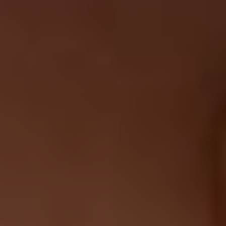
Chirurgi
Plastica
Verona
Chirurgi
Intima
Chirurgi
Parete