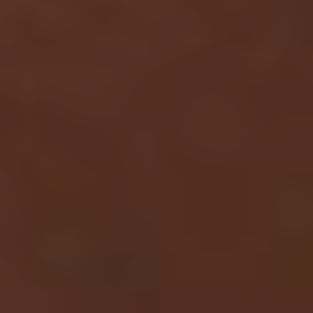
Viso
Lasertera
Program
Dimagri
Allurion
Prima
e