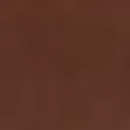
Proctolog
Ecografia
a Firenze