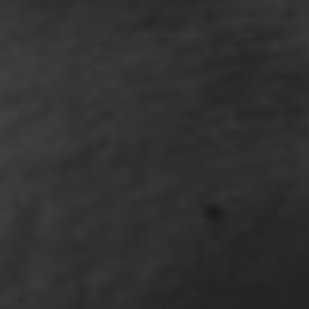
Proct
Ecog
a Fir