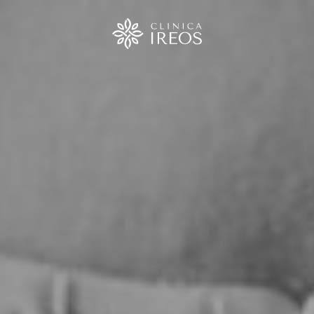
urgia
ica
ica
o
ica