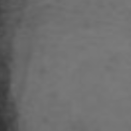
minale
cologia
rale
olli
idanza
urgia
cologica