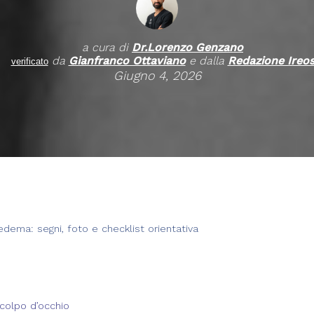
a cura di
Dr.
Lorenzo Genzano
da
Gianfranco Ottaviano
e dalla
Redazione Ireo
verificato
Giugno 4, 2026
edema: segni, foto e checklist orientativa
colpo d’occhio