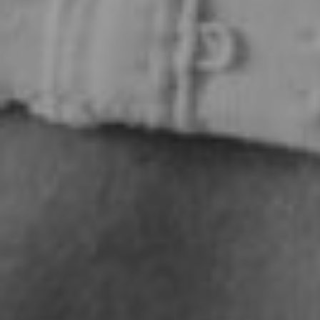
dopo
La
clini
Blog
Conta
Chir
Plast