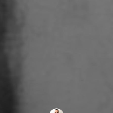
ologia
rafia
enze