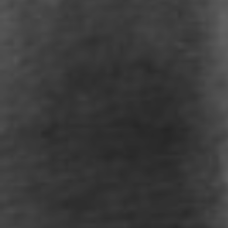
Chir
Plast
Vero
Chir
Inti
Chir
Pare