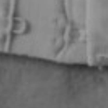
ca
tti
urgia
ica