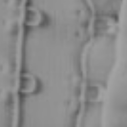
rterapia
gramma
grimento
ion
a