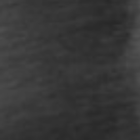
addo
Gine
Gene
Contr
Grav
Chir
Gine