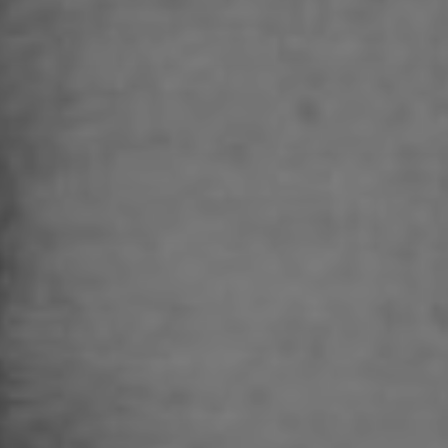
urgia
ica
na
urgia
ma
urgia
te