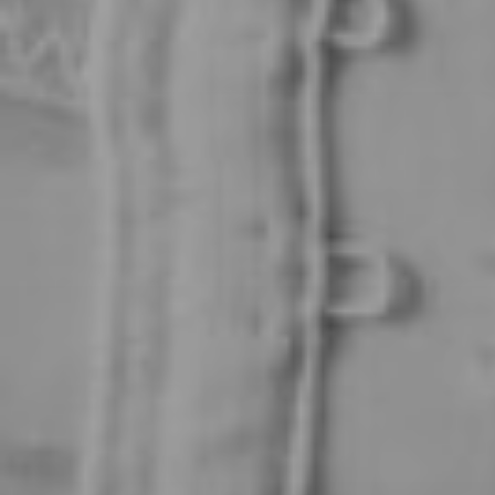
Viso
Lase
Pro
Dima
Allur
Prim
e