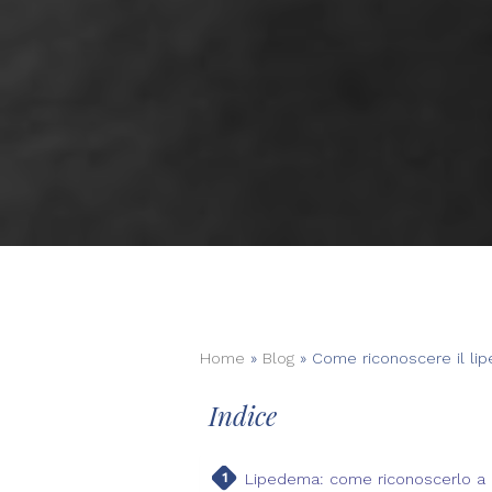
Home
»
Blog
»
Come riconoscere il lip
Indice
Lipedema: come riconoscerlo a 