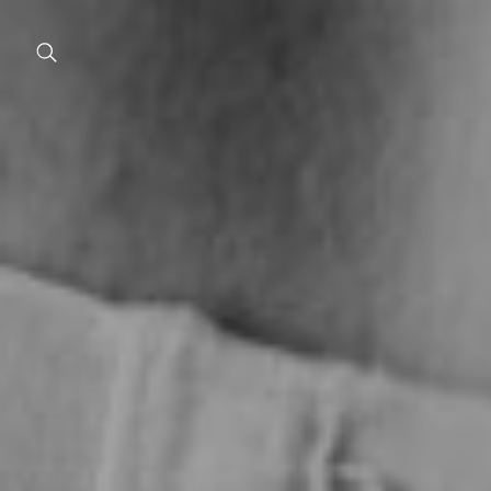
Chir
Plast
Estet
corp
Estet