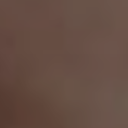
Chirurgi
Plastica
Verona
Chirurgi
Intima
Chirurgi
Parete