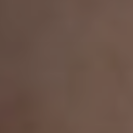
Proctolog
Ecografia
a Firenze