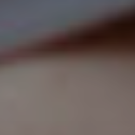
Viso
Lasertera
Program
Dimagri
Allurion
Prima
e