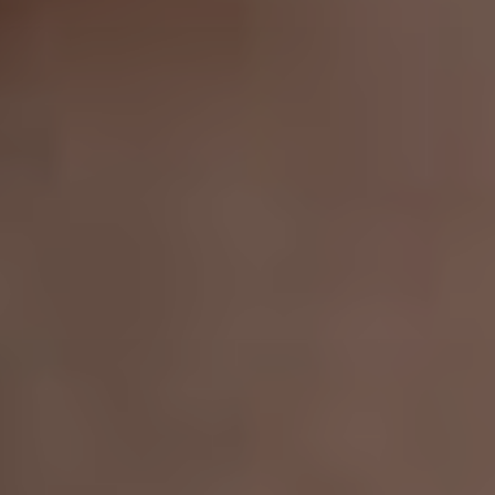
addomina
Ginecolog
Generale
Controlli
Gravidan
Chirurgi
Ginecolog