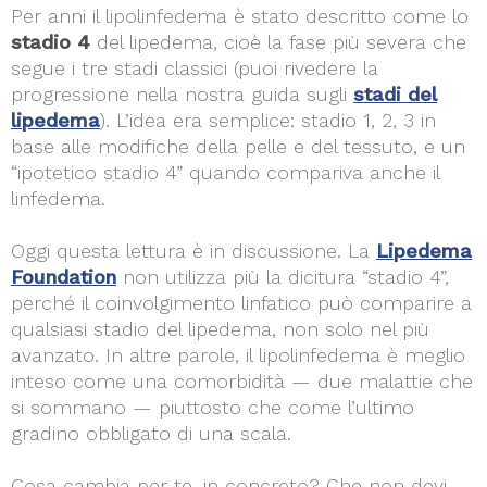
Per anni il lipolinfedema è stato descritto come lo
stadio 4
del lipedema, cioè la fase più severa che
segue i tre stadi classici (puoi rivedere la
progressione nella nostra guida sugli
stadi del
lipedema
). L’idea era semplice: stadio 1, 2, 3 in
base alle modifiche della pelle e del tessuto, e un
“ipotetico stadio 4” quando compariva anche il
linfedema.
Oggi questa lettura è in discussione. La
Lipedema
Foundation
non utilizza più la dicitura “stadio 4”,
perché il coinvolgimento linfatico può comparire a
qualsiasi stadio del lipedema, non solo nel più
avanzato. In altre parole, il lipolinfedema è meglio
inteso come una comorbidità — due malattie che
si sommano — piuttosto che come l’ultimo
gradino obbligato di una scala.
Cosa cambia per te, in concreto? Che non devi