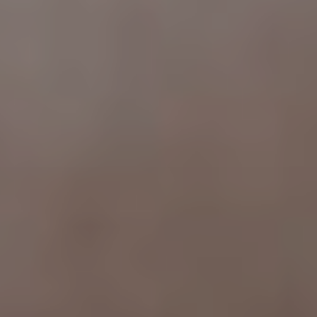
dopo
La
clinica
Blog
Contatti
Chirurgi
Plastica