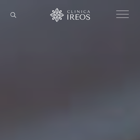
Chirurgi
Plastica
Estetica
corpo
Estetica