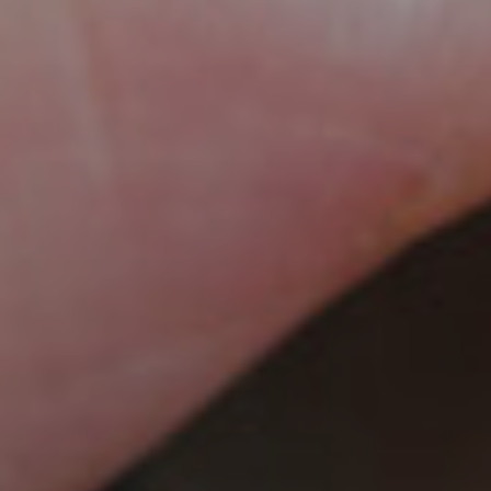
addo
Gine
Gene
Contr
Grav
Chir
Gine