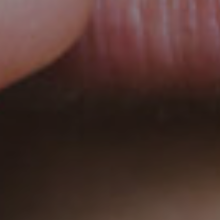
minale
cologia
rale
olli
idanza
urgia
cologica