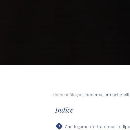
Home
»
Blog
»
Lipedema, ormoni e pill
Indice
Che legame c’è tra ormoni e li