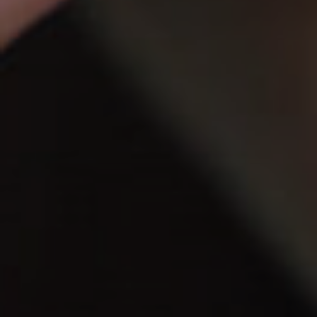
Proct
Ecog
a Fir