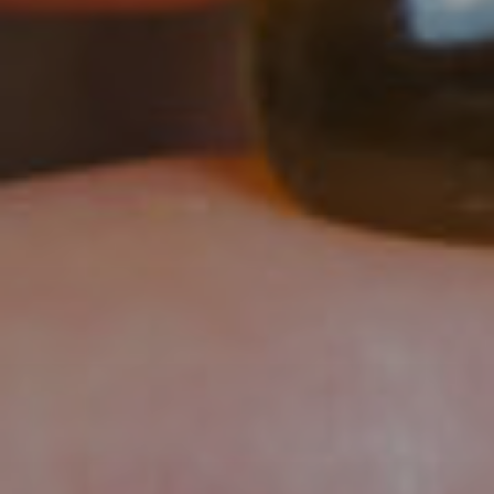
Chir
Plast
Vero
Chir
Inti
Chir
Pare