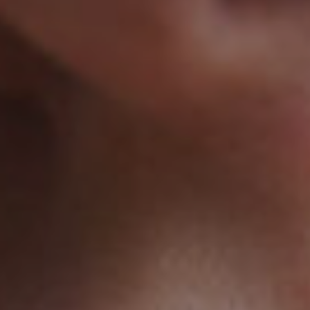
rterapia
gramma
grimento
ion
a