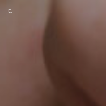
Chir
Plast
Estet
corp
Estet