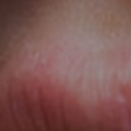
ca
tti
urgia
ica