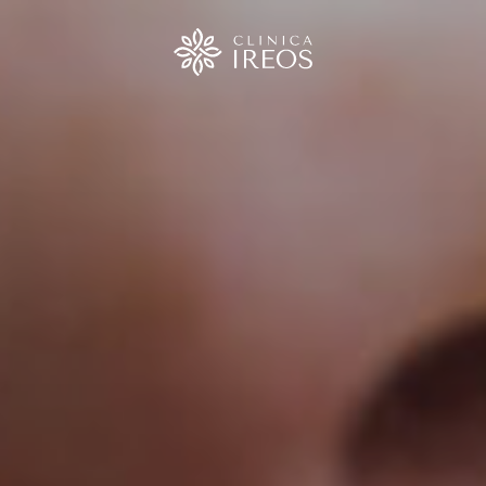
urgia
ica
ica
o
ica