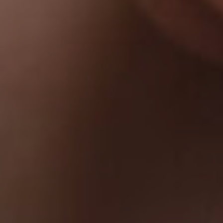
Viso
Lase
Pro
Dima
Allur
Prim
e