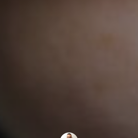
ologia
rafia
enze