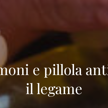
no
urgia
ica
a
urgia
oni e pillola ant
ica
il legame
gna