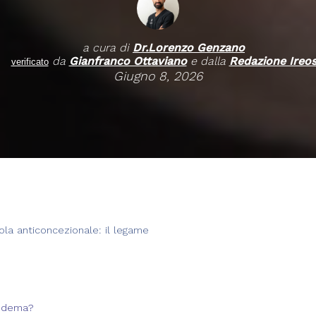
a cura di
Dr.
Lorenzo Genzano
da
Gianfranco Ottaviano
e dalla
Redazione Ireo
verificato
Giugno 8, 2026
ola anticoncezionale: il legame
pedema?