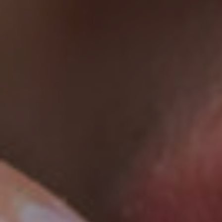
dopo
La
clini
Blog
Conta
Chir
Plast