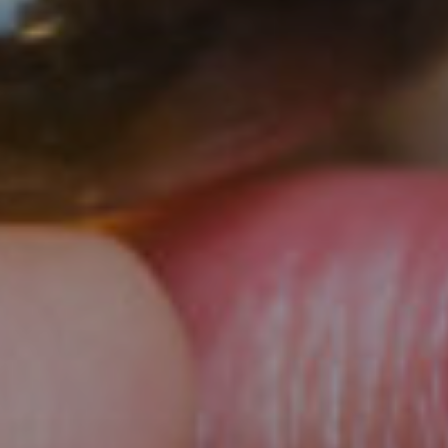
urgia
ica
na
urgia
ma
urgia
te