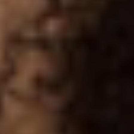
addomina
Ginecolog
Generale
Controlli
Gravidan
Chirurgi
Ginecolog