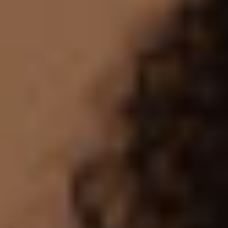
Chirurgi
Plastica
Verona
Chirurgi
Intima
Chirurgi
Parete