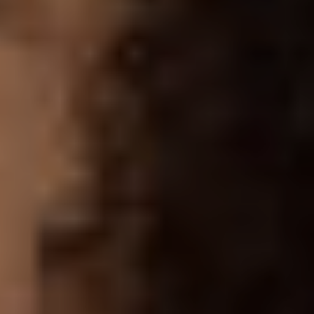
Proctolog
Ecografia
a Firenze