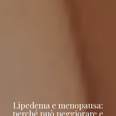
Lipedema e menopausa:
perché può peggiorare e