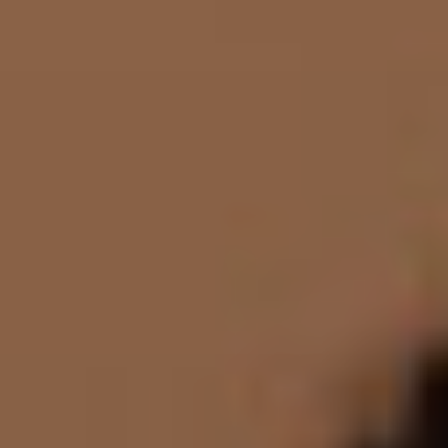
Milano
Chirurgi
Plastica
Roma
Chirurgi
Plastica
Bologna