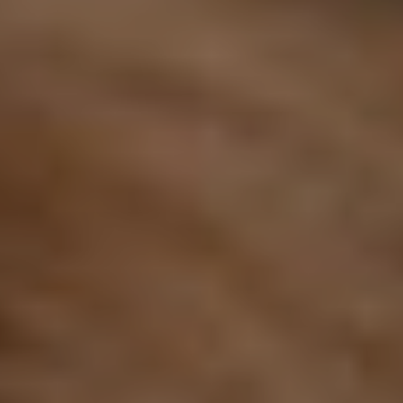
dopo
La
clinica
Blog
Contatti
Chirurgi
Plastica