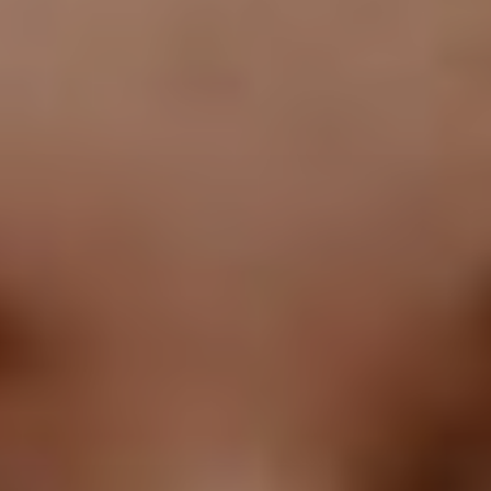
Proctolog
Ecografia
a Firenze