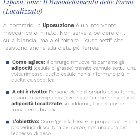
Liposuzione: Il Rimodellamento delle Forme
(Localizzato)
Al contrario, la
liposuzione
è un intervento
meccanico e mirato. Non serve a perdere chili
sulla bilancia, ma a eliminare i “cuscinetti” che
resistono anche alla dieta più ferrea.
Come agisce:
Il chirurgo rimuove fisicamente gli
adipociti
(cellule di grasso) tramite cannule sottili. Una
volta rimosse, quelle cellule non si riformano più in
quell’area specifica.
A chi è rivolto:
Persone vicine al proprio peso forma
(o con un sovrappeso lieve e stabile) che presentano
adiposità localizzate
su addome, fianchi, cosce,
trocanteri o braccia.
L’obiettivo:
Correggere la linea e le proporzioni. È una
procedura di scultura del corpo, non una cura per
l’eccesso di peso.