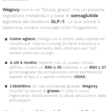
Wegovy
non è un “brucia grassi”, ma un potente
regolatore metabolico a base di
semaglutide
(agonista del recettore
GLP-1
). La sua azione è
sistemica, ovvero coinvolge tutto l’organismo.
Come agisce:
Dialoga con il centro della sazietà nel
cervello per ridurre il craving (la fame impulsiva) e
rallenta lo svuotamento dello stomaco per farti
sentire pieno più a lungo.
A chi è rivolto:
Pazienti con un quadro clinico
definito, ovvero un
BMI ≥ 30
(obesità) o un
BMI ≥ 27
accompagnato da complicanze come ipertensione,
diabete di tipo 2 o apnee notturne (
OSAS
).
L’obiettivo:
Un calo ponderale globale.
Wegovy
“svuota” le riserve di
grasso
in tutto il corpo,
migliorando drasticamente la salute del cuore e delle
articolazioni.