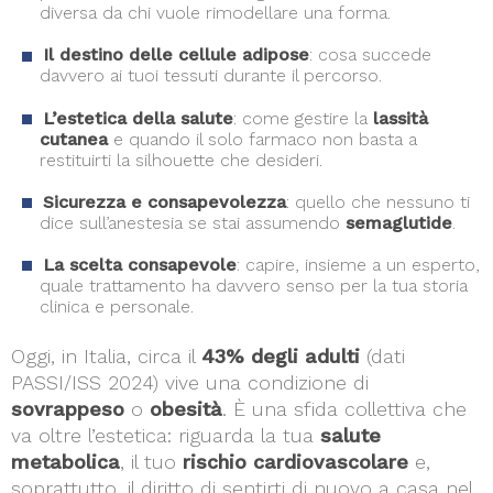
diversa da chi vuole rimodellare una forma.
Il destino delle cellule adipose
: cosa succede
davvero ai tuoi tessuti durante il percorso.
L’estetica della salute
: come gestire la
lassità
cutanea
e quando il solo farmaco non basta a
restituirti la silhouette che desideri.
Sicurezza e consapevolezza
: quello che nessuno ti
dice sull’anestesia se stai assumendo
semaglutide
.
La scelta consapevole
: capire, insieme a un esperto,
quale trattamento ha davvero senso per la tua storia
clinica e personale.
Oggi, in Italia, circa il
43% degli adulti
(dati
PASSI/ISS 2024) vive una condizione di
sovrappeso
o
obesità
. È una sfida collettiva che
va oltre l’estetica: riguarda la tua
salute
metabolica
, il tuo
rischio cardiovascolare
e,
soprattutto, il diritto di sentirti di nuovo a casa nel