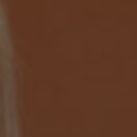
rterapia
gramma
grimento
ion
a