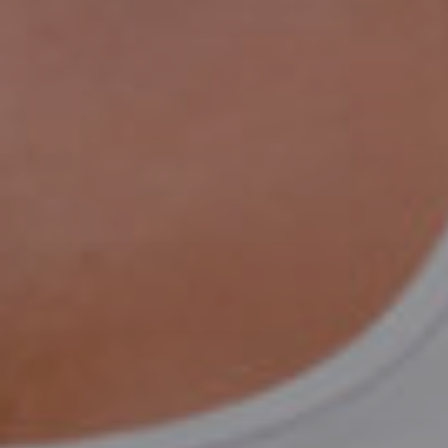
Chir
Plast
Vero
Chir
Inti
Chir
Pare