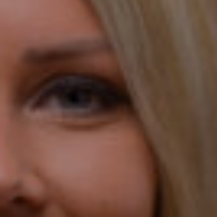
Viso
Lase
Pro
Dima
Allur
Prim
e