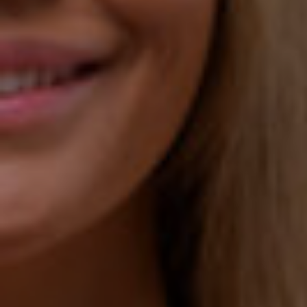
dopo
La
clini
Blog
Conta
Chir
Plast