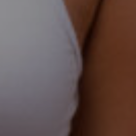
minale
cologia
rale
olli
idanza
urgia
cologica