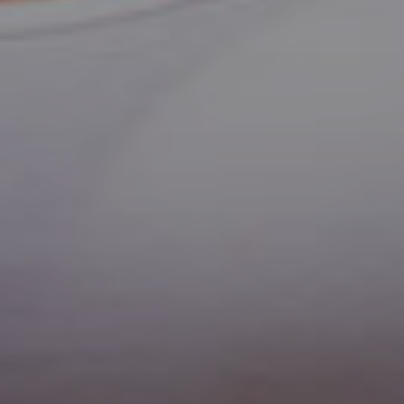
addo
Gine
Gene
Contr
Grav
Chir
Gine