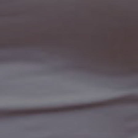
Proct
Ecog
a Fir