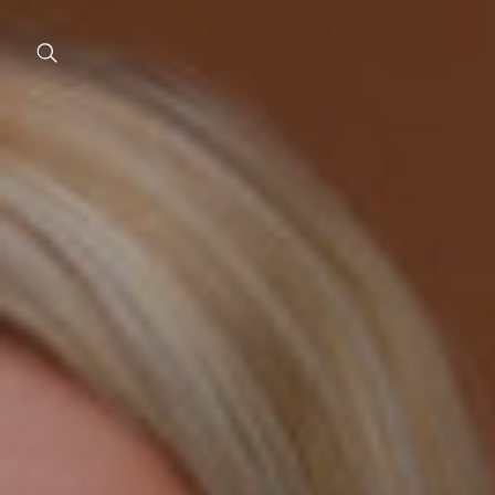
Chir
Plast
Estet
corp
Estet