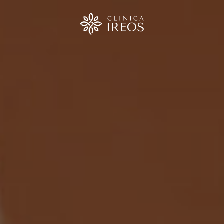
urgia
ica
ica
o
ica