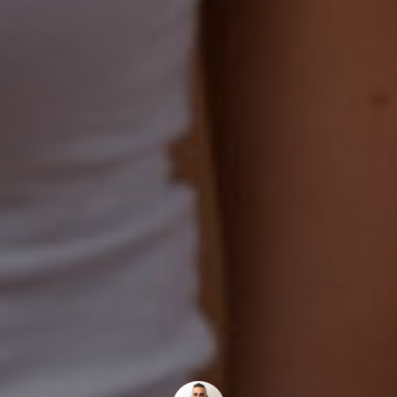
ologia
rafia
enze