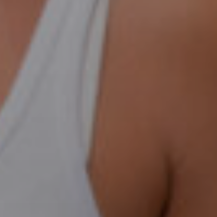
urgia
ica
na
urgia
ma
urgia
te