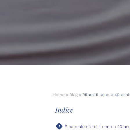
Home
»
Blog
»
Rifarsi il seno a 40 ann
Indice
È normale rifarsi il seno a 40 ann