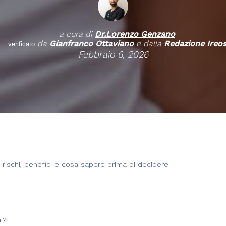
a cura di
Dr.
Lorenzo Genzano
da
Gianfranco Ottaviano
e dalla
Redazione Ireo
verificato
Febbraio 6, 2026
i: rischi, benefici e cosa sapere prima di decidere
i?