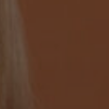
ca
tti
urgia
ica