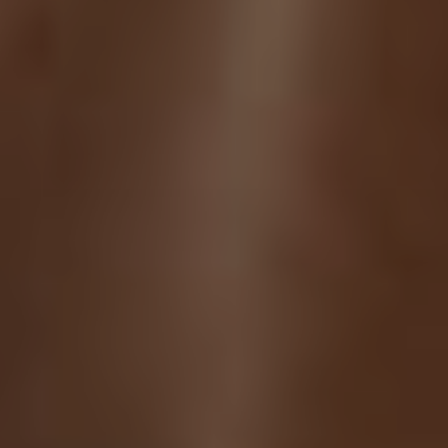
Chirurgi
Plastica
Verona
Chirurgi
Intima
Chirurgi
Parete