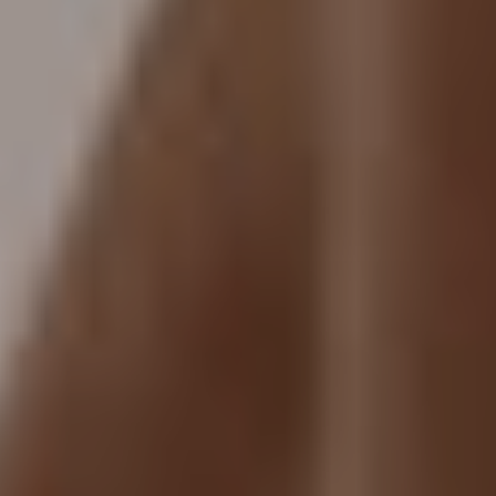
dopo
La
clinica
Blog
Contatti
Chirurgi
Plastica