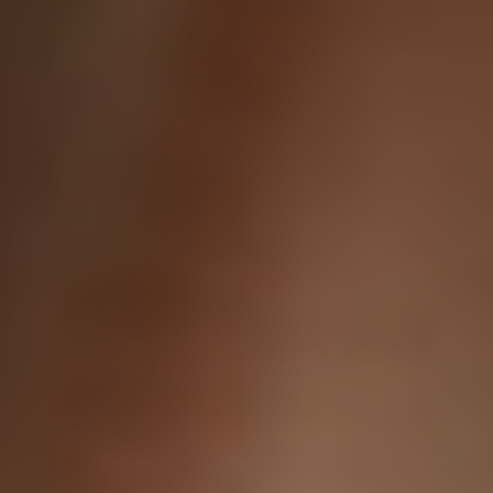
Proctolog
Ecografia
a Firenze