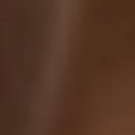
addomina
Ginecolog
Generale
Controlli
Gravidan
Chirurgi
Ginecolog