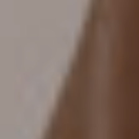
Viso
Lasertera
Program
Dimagri
Allurion
Prima
e