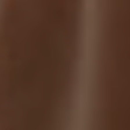
Milano
Chirurgi
Plastica
Roma
Chirurgi
Plastica
Bologna