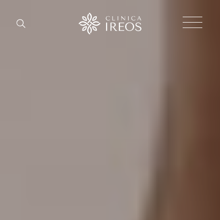
Chirurgi
Plastica
Estetica
corpo
Estetica